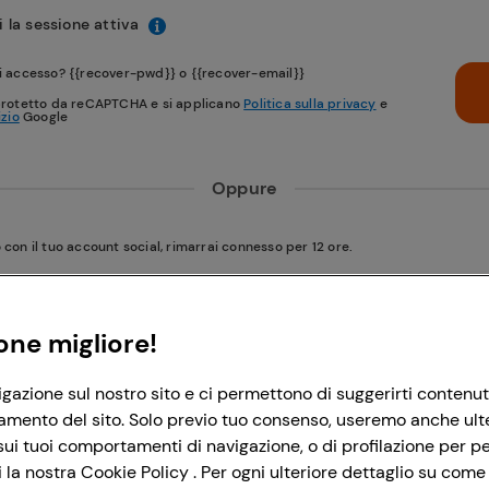
 la sessione attiva
i accesso? {{recover-pwd}} o {{recover-email}}
protetto da reCAPTCHA e si applicano
Politica sulla privacy
e
izio
Google
Oppure
on il tuo account social, rimarrai connesso per 12 ore.
Accedi con Google
one migliore!
igazione sul nostro sito e ci permettono di suggerirti contenut
Accedi con Facebook
amento del sito. Solo previo tuo consenso, useremo anche ulteri
ui tuoi comportamenti di navigazione, o di profilazione per per
la nostra Cookie Policy . Per ogni ulteriore dettaglio su come 