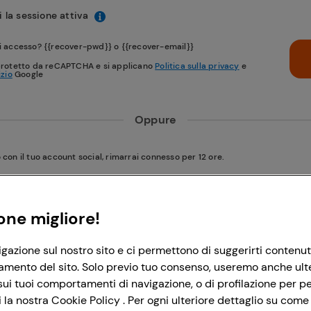
 la sessione attiva
i accesso? {{recover-pwd}} o {{recover-email}}
protetto da reCAPTCHA e si applicano
Politica sulla privacy
e
izio
Google
Oppure
on il tuo account social, rimarrai connesso per 12 ore.
Accedi con Google
one migliore!
igazione sul nostro sito e ci permettono di suggerirti contenut
Accedi con Facebook
amento del sito. Solo previo tuo consenso, useremo anche ulteri
ui tuoi comportamenti di navigazione, o di profilazione per per
la nostra Cookie Policy . Per ogni ulteriore dettaglio su come 