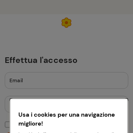
Effettua l'accesso
Email
Password
Usa i cookies per una navigazione
migliore!
Mantieni la sessione attiva