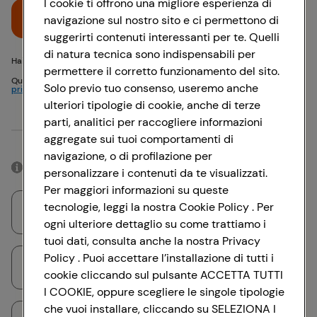
I cookie ti offrono una migliore esperienza di
Accedi
navigazione sul nostro sito e ci permettono di
suggerirti contenuti interessanti per te. Quelli
di natura tecnica sono indispensabili per
Hai problemi di accesso? {{recover-pwd}} o {{recover-email}}
permettere il corretto funzionamento del sito.
Questo sito è protetto da reCAPTCHA e si applicano
Politica sulla
Solo previo tuo consenso, useremo anche
privacy
e
Termini di servizio
Google
ulteriori tipologie di cookie, anche di terze
parti, analitici per raccogliere informazioni
Oppure
aggregate sui tuoi comportamenti di
navigazione, o di profilazione per
Accedendo con il tuo account social, rimarrai connesso per 12 ore.
personalizzare i contenuti da te visualizzati.
Per maggiori informazioni su queste
tecnologie, leggi la nostra Cookie Policy . Per
Accedi con Google
ogni ulteriore dettaglio su come trattiamo i
tuoi dati, consulta anche la nostra Privacy
Policy . Puoi accettare l’installazione di tutti i
Accedi con Facebook
cookie cliccando sul pulsante ACCETTA TUTTI
I COOKIE, oppure scegliere le singole tipologie
che vuoi installare, cliccando su SELEZIONA I