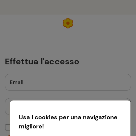
Effettua l'accesso
Email
Password
Usa i cookies per una navigazione
migliore!
Mantieni la sessione attiva