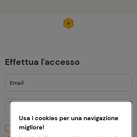
Effettua l'accesso
Email
Password
Usa i cookies per una navigazione
migliore!
Mantieni la sessione attiva