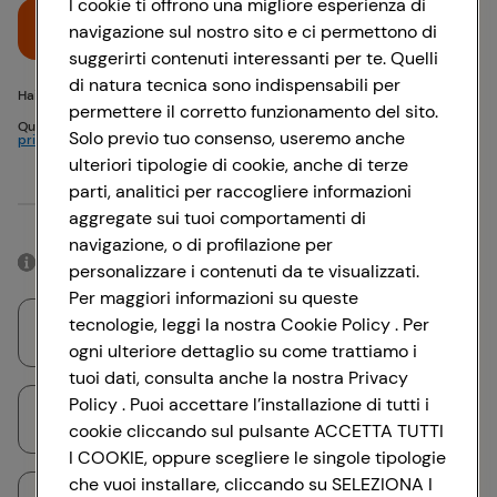
I cookie ti offrono una migliore esperienza di
Accedi
navigazione sul nostro sito e ci permettono di
suggerirti contenuti interessanti per te. Quelli
di natura tecnica sono indispensabili per
Hai problemi di accesso? {{recover-pwd}} o {{recover-email}}
permettere il corretto funzionamento del sito.
Questo sito è protetto da reCAPTCHA e si applicano
Politica sulla
Solo previo tuo consenso, useremo anche
privacy
e
Termini di servizio
Google
ulteriori tipologie di cookie, anche di terze
parti, analitici per raccogliere informazioni
Oppure
aggregate sui tuoi comportamenti di
navigazione, o di profilazione per
Accedendo con il tuo account social, rimarrai connesso per 12 ore.
personalizzare i contenuti da te visualizzati.
Per maggiori informazioni su queste
tecnologie, leggi la nostra Cookie Policy . Per
Accedi con Google
ogni ulteriore dettaglio su come trattiamo i
tuoi dati, consulta anche la nostra Privacy
Policy . Puoi accettare l’installazione di tutti i
Accedi con Facebook
cookie cliccando sul pulsante ACCETTA TUTTI
I COOKIE, oppure scegliere le singole tipologie
che vuoi installare, cliccando su SELEZIONA I