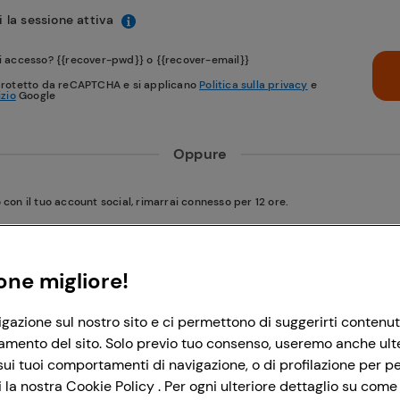
 la sessione attiva
i accesso? {{recover-pwd}} o {{recover-email}}
protetto da reCAPTCHA e si applicano
Politica sulla privacy
e
izio
Google
Oppure
on il tuo account social, rimarrai connesso per 12 ore.
Accedi con Google
one migliore!
igazione sul nostro sito e ci permettono di suggerirti contenut
Accedi con Facebook
amento del sito. Solo previo tuo consenso, useremo anche ulteri
ui tuoi comportamenti di navigazione, o di profilazione per per
la nostra Cookie Policy . Per ogni ulteriore dettaglio su come 