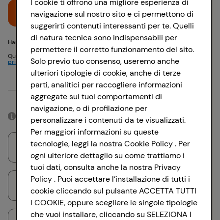
I cookie ti offrono una migliore esperienza di
Accedi
navigazione sul nostro sito e ci permettono di
suggerirti contenuti interessanti per te. Quelli
di natura tecnica sono indispensabili per
Hai problemi di accesso? {{recover-pwd}} o {{recover-email}}
permettere il corretto funzionamento del sito.
Questo sito è protetto da reCAPTCHA e si applicano
Politica sulla
Solo previo tuo consenso, useremo anche
privacy
e
Termini di servizio
Google
ulteriori tipologie di cookie, anche di terze
parti, analitici per raccogliere informazioni
Oppure
aggregate sui tuoi comportamenti di
navigazione, o di profilazione per
Accedendo con il tuo account social, rimarrai connesso per 12 ore.
personalizzare i contenuti da te visualizzati.
Per maggiori informazioni su queste
tecnologie, leggi la nostra Cookie Policy . Per
Accedi con Google
ogni ulteriore dettaglio su come trattiamo i
tuoi dati, consulta anche la nostra Privacy
Policy . Puoi accettare l’installazione di tutti i
Accedi con Facebook
cookie cliccando sul pulsante ACCETTA TUTTI
I COOKIE, oppure scegliere le singole tipologie
che vuoi installare, cliccando su SELEZIONA I