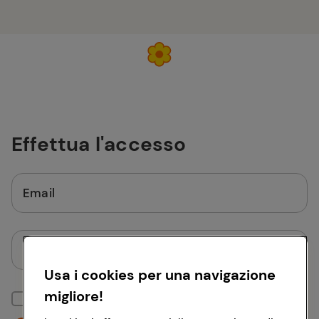
Effettua l'accesso
Email
Password
Usa i cookies per una navigazione
migliore!
Mantieni la sessione attiva