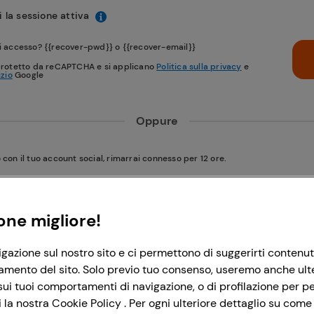
 la sessione attiva
i accesso? {{recover-pwd}} o {{recover-email}}
protetto da reCAPTCHA e si applicano
Politica sulla privacy
e
izio
Google
Oppure
on il tuo account social, rimarrai connesso per 12 ore.
Accedi con Google
one migliore!
igazione sul nostro sito e ci permettono di suggerirti contenut
Accedi con Facebook
amento del sito. Solo previo tuo consenso, useremo anche ulteri
ui tuoi comportamenti di navigazione, o di profilazione per per
la nostra Cookie Policy . Per ogni ulteriore dettaglio su come 