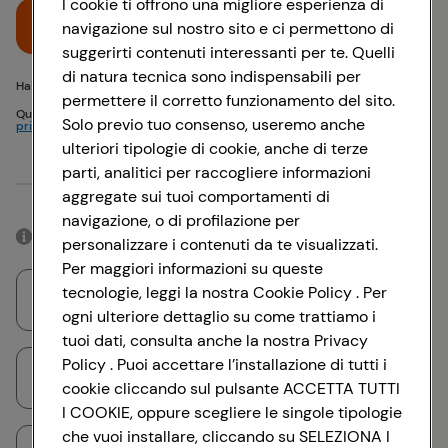
I cookie ti offrono una migliore esperienza di
Accedi
navigazione sul nostro sito e ci permettono di
suggerirti contenuti interessanti per te. Quelli
di natura tecnica sono indispensabili per
Hai problemi di accesso? {{recover-pwd}} o {{recover-email}}
permettere il corretto funzionamento del sito.
Questo sito è protetto da reCAPTCHA e si applicano
Politica sulla
Solo previo tuo consenso, useremo anche
privacy
e
Termini di servizio
Google
ulteriori tipologie di cookie, anche di terze
parti, analitici per raccogliere informazioni
Oppure
aggregate sui tuoi comportamenti di
navigazione, o di profilazione per
Accedendo con il tuo account social, rimarrai connesso per 12 ore.
personalizzare i contenuti da te visualizzati.
Per maggiori informazioni su queste
tecnologie, leggi la nostra Cookie Policy . Per
Accedi con Google
ogni ulteriore dettaglio su come trattiamo i
tuoi dati, consulta anche la nostra Privacy
Policy . Puoi accettare l’installazione di tutti i
Accedi con Facebook
cookie cliccando sul pulsante ACCETTA TUTTI
I COOKIE, oppure scegliere le singole tipologie
che vuoi installare, cliccando su SELEZIONA I