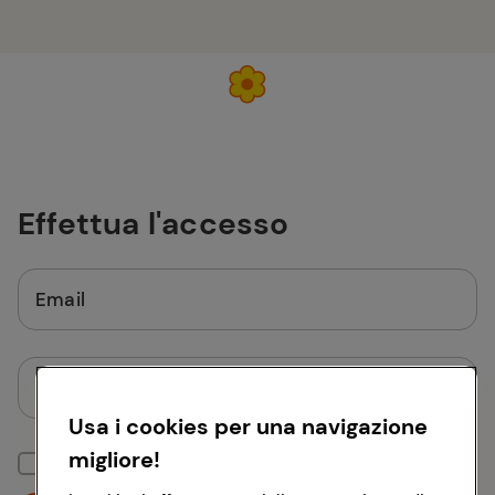
Effettua l'accesso
Email
Password
Usa i cookies per una navigazione
migliore!
Mantieni la sessione attiva