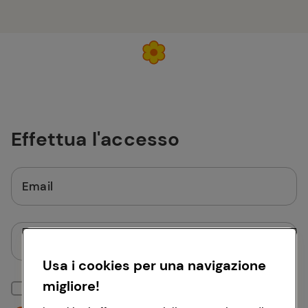
Effettua l'accesso
Email
Password
Usa i cookies per una navigazione
migliore!
Mantieni la sessione attiva