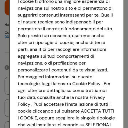
I cookie ti offrono una migliore esperienza di
Accedi
navigazione sul nostro sito e ci permettono di
suggerirti contenuti interessanti per te. Quelli
di natura tecnica sono indispensabili per
Hai problemi di accesso? {{recover-pwd}} o {{recover-email}}
permettere il corretto funzionamento del sito.
Questo sito è protetto da reCAPTCHA e si applicano
Politica sulla
Solo previo tuo consenso, useremo anche
privacy
e
Termini di servizio
Google
ulteriori tipologie di cookie, anche di terze
parti, analitici per raccogliere informazioni
Oppure
aggregate sui tuoi comportamenti di
navigazione, o di profilazione per
Accedendo con il tuo account social, rimarrai connesso per 12 ore.
personalizzare i contenuti da te visualizzati.
Per maggiori informazioni su queste
tecnologie, leggi la nostra Cookie Policy . Per
Accedi con Google
ogni ulteriore dettaglio su come trattiamo i
tuoi dati, consulta anche la nostra Privacy
Policy . Puoi accettare l’installazione di tutti i
Accedi con Facebook
cookie cliccando sul pulsante ACCETTA TUTTI
I COOKIE, oppure scegliere le singole tipologie
che vuoi installare, cliccando su SELEZIONA I