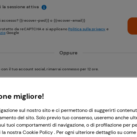
 la sessione attiva
i accesso? {{recover-pwd}} o {{recover-email}}
protetto da reCAPTCHA e si applicano
Politica sulla privacy
e
izio
Google
Oppure
on il tuo account social, rimarrai connesso per 12 ore.
Accedi con Google
one migliore!
igazione sul nostro sito e ci permettono di suggerirti contenut
Accedi con Facebook
amento del sito. Solo previo tuo consenso, useremo anche ulteri
ui tuoi comportamenti di navigazione, o di profilazione per per
la nostra Cookie Policy . Per ogni ulteriore dettaglio su come 