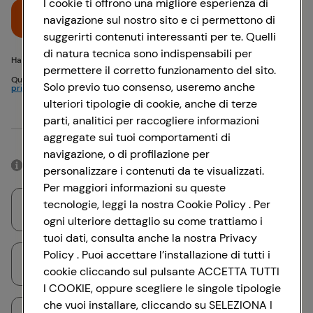
I cookie ti offrono una migliore esperienza di
Accedi
navigazione sul nostro sito e ci permettono di
suggerirti contenuti interessanti per te. Quelli
di natura tecnica sono indispensabili per
Hai problemi di accesso? {{recover-pwd}} o {{recover-email}}
permettere il corretto funzionamento del sito.
Questo sito è protetto da reCAPTCHA e si applicano
Politica sulla
Solo previo tuo consenso, useremo anche
privacy
e
Termini di servizio
Google
ulteriori tipologie di cookie, anche di terze
parti, analitici per raccogliere informazioni
Oppure
aggregate sui tuoi comportamenti di
navigazione, o di profilazione per
Accedendo con il tuo account social, rimarrai connesso per 12 ore.
personalizzare i contenuti da te visualizzati.
Per maggiori informazioni su queste
tecnologie, leggi la nostra Cookie Policy . Per
Accedi con Google
ogni ulteriore dettaglio su come trattiamo i
tuoi dati, consulta anche la nostra Privacy
Policy . Puoi accettare l’installazione di tutti i
Accedi con Facebook
cookie cliccando sul pulsante ACCETTA TUTTI
I COOKIE, oppure scegliere le singole tipologie
che vuoi installare, cliccando su SELEZIONA I