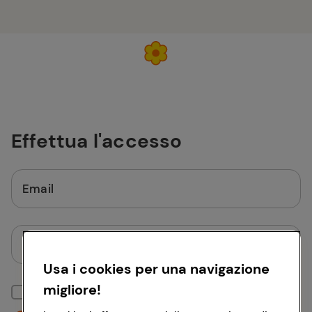
Effettua l'accesso
Email
Password
Usa i cookies per una navigazione
migliore!
Mantieni la sessione attiva