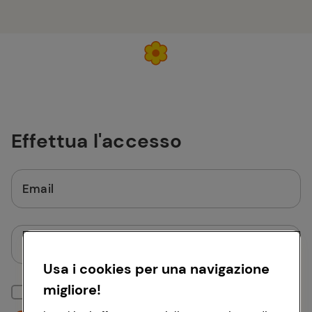
Effettua l'accesso
Email
Password
Usa i cookies per una navigazione
migliore!
Mantieni la sessione attiva