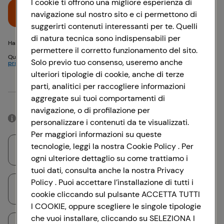
I cookie ti offrono una migliore esperienza di
Accedi
navigazione sul nostro sito e ci permettono di
suggerirti contenuti interessanti per te. Quelli
di natura tecnica sono indispensabili per
Hai problemi di accesso? {{recover-pwd}} o {{recover-email}}
permettere il corretto funzionamento del sito.
Questo sito è protetto da reCAPTCHA e si applicano
Politica sulla
Solo previo tuo consenso, useremo anche
privacy
e
Termini di servizio
Google
ulteriori tipologie di cookie, anche di terze
parti, analitici per raccogliere informazioni
Oppure
aggregate sui tuoi comportamenti di
navigazione, o di profilazione per
Accedendo con il tuo account social, rimarrai connesso per 12 ore.
personalizzare i contenuti da te visualizzati.
Per maggiori informazioni su queste
tecnologie, leggi la nostra Cookie Policy . Per
Accedi con Google
ogni ulteriore dettaglio su come trattiamo i
tuoi dati, consulta anche la nostra Privacy
Policy . Puoi accettare l’installazione di tutti i
Accedi con Facebook
cookie cliccando sul pulsante ACCETTA TUTTI
I COOKIE, oppure scegliere le singole tipologie
che vuoi installare, cliccando su SELEZIONA I