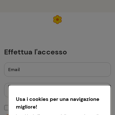
Effettua l'accesso
Email
Password
Usa i cookies per una navigazione
migliore!
Mantieni la sessione attiva