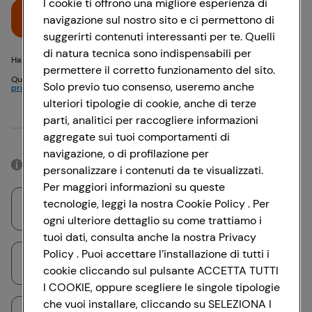
I cookie ti offrono una migliore esperienza di
Accedi
navigazione sul nostro sito e ci permettono di
suggerirti contenuti interessanti per te. Quelli
di natura tecnica sono indispensabili per
Hai problemi di accesso? {{recover-pwd}} o {{recover-email}}
permettere il corretto funzionamento del sito.
Questo sito è protetto da reCAPTCHA e si applicano
Politica sulla
Solo previo tuo consenso, useremo anche
privacy
e
Termini di servizio
Google
ulteriori tipologie di cookie, anche di terze
parti, analitici per raccogliere informazioni
Oppure
aggregate sui tuoi comportamenti di
navigazione, o di profilazione per
Accedendo con il tuo account social, rimarrai connesso per 12 ore.
personalizzare i contenuti da te visualizzati.
Per maggiori informazioni su queste
tecnologie, leggi la nostra Cookie Policy . Per
Accedi con Google
ogni ulteriore dettaglio su come trattiamo i
tuoi dati, consulta anche la nostra Privacy
Policy . Puoi accettare l’installazione di tutti i
Accedi con Facebook
cookie cliccando sul pulsante ACCETTA TUTTI
I COOKIE, oppure scegliere le singole tipologie
che vuoi installare, cliccando su SELEZIONA I