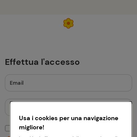
Effettua l'accesso
Email
Password
Usa i cookies per una navigazione
migliore!
Mantieni la sessione attiva