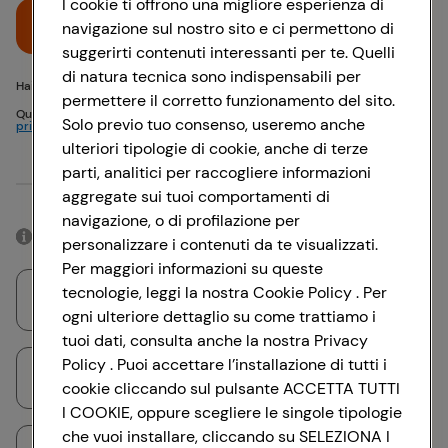
I cookie ti offrono una migliore esperienza di
Accedi
navigazione sul nostro sito e ci permettono di
suggerirti contenuti interessanti per te. Quelli
di natura tecnica sono indispensabili per
Hai problemi di accesso? {{recover-pwd}} o {{recover-email}}
permettere il corretto funzionamento del sito.
Questo sito è protetto da reCAPTCHA e si applicano
Politica sulla
Solo previo tuo consenso, useremo anche
privacy
e
Termini di servizio
Google
ulteriori tipologie di cookie, anche di terze
parti, analitici per raccogliere informazioni
Oppure
aggregate sui tuoi comportamenti di
navigazione, o di profilazione per
Accedendo con il tuo account social, rimarrai connesso per 12 ore.
personalizzare i contenuti da te visualizzati.
Per maggiori informazioni su queste
tecnologie, leggi la nostra Cookie Policy . Per
Accedi con Google
ogni ulteriore dettaglio su come trattiamo i
tuoi dati, consulta anche la nostra Privacy
Policy . Puoi accettare l’installazione di tutti i
Accedi con Facebook
cookie cliccando sul pulsante ACCETTA TUTTI
I COOKIE, oppure scegliere le singole tipologie
che vuoi installare, cliccando su SELEZIONA I