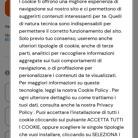
I cookie ti offrono una migliore esperienza di
Accedi
navigazione sul nostro sito e ci permettono di
suggerirti contenuti interessanti per te. Quelli
di natura tecnica sono indispensabili per
Hai problemi di accesso? {{recover-pwd}} o {{recover-email}}
permettere il corretto funzionamento del sito.
Questo sito è protetto da reCAPTCHA e si applicano
Politica sulla
Solo previo tuo consenso, useremo anche
privacy
e
Termini di servizio
Google
ulteriori tipologie di cookie, anche di terze
parti, analitici per raccogliere informazioni
Oppure
aggregate sui tuoi comportamenti di
navigazione, o di profilazione per
Accedendo con il tuo account social, rimarrai connesso per 12 ore.
personalizzare i contenuti da te visualizzati.
Per maggiori informazioni su queste
tecnologie, leggi la nostra Cookie Policy . Per
Accedi con Google
ogni ulteriore dettaglio su come trattiamo i
tuoi dati, consulta anche la nostra Privacy
Policy . Puoi accettare l’installazione di tutti i
Accedi con Facebook
cookie cliccando sul pulsante ACCETTA TUTTI
I COOKIE, oppure scegliere le singole tipologie
che vuoi installare, cliccando su SELEZIONA I