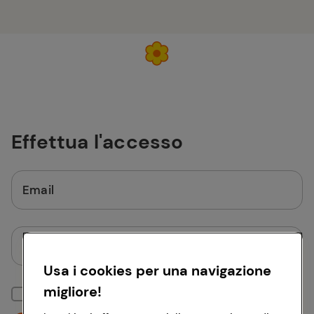
Effettua l'accesso
Email
Password
Usa i cookies per una navigazione
migliore!
Mantieni la sessione attiva