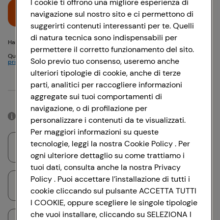
I cookie ti offrono una migliore esperienza di
Accedi
navigazione sul nostro sito e ci permettono di
suggerirti contenuti interessanti per te. Quelli
di natura tecnica sono indispensabili per
Hai problemi di accesso? {{recover-pwd}} o {{recover-email}}
permettere il corretto funzionamento del sito.
Questo sito è protetto da reCAPTCHA e si applicano
Politica sulla
Solo previo tuo consenso, useremo anche
privacy
e
Termini di servizio
Google
ulteriori tipologie di cookie, anche di terze
parti, analitici per raccogliere informazioni
Oppure
aggregate sui tuoi comportamenti di
navigazione, o di profilazione per
Accedendo con il tuo account social, rimarrai connesso per 12 ore.
personalizzare i contenuti da te visualizzati.
Per maggiori informazioni su queste
tecnologie, leggi la nostra Cookie Policy . Per
Accedi con Google
ogni ulteriore dettaglio su come trattiamo i
tuoi dati, consulta anche la nostra Privacy
Policy . Puoi accettare l’installazione di tutti i
Accedi con Facebook
cookie cliccando sul pulsante ACCETTA TUTTI
I COOKIE, oppure scegliere le singole tipologie
che vuoi installare, cliccando su SELEZIONA I