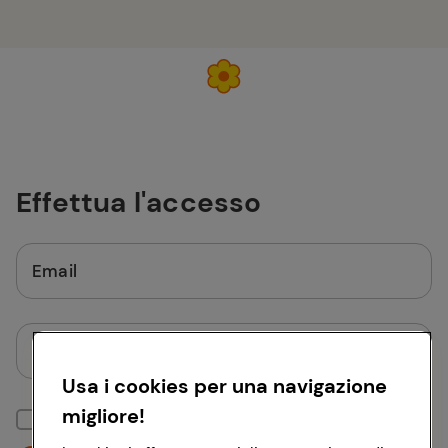
Effettua l'accesso
Email
Password
Usa i cookies per una navigazione
migliore!
Mantieni la sessione attiva