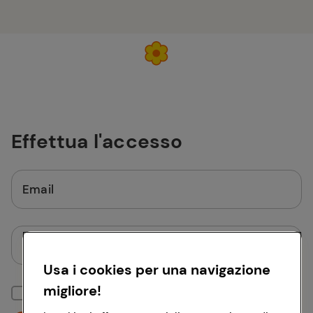
Effettua l'accesso
Email
Password
Usa i cookies per una navigazione
migliore!
Mantieni la sessione attiva