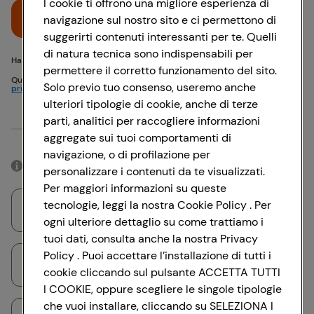
I cookie ti offrono una migliore esperienza di
Accedi
navigazione sul nostro sito e ci permettono di
suggerirti contenuti interessanti per te. Quelli
di natura tecnica sono indispensabili per
Hai problemi di accesso? {{recover-pwd}} o {{recover-email}}
permettere il corretto funzionamento del sito.
Questo sito è protetto da reCAPTCHA e si applicano
Politica sulla
Solo previo tuo consenso, useremo anche
privacy
e
Termini di servizio
Google
ulteriori tipologie di cookie, anche di terze
parti, analitici per raccogliere informazioni
Oppure
aggregate sui tuoi comportamenti di
navigazione, o di profilazione per
Accedendo con il tuo account social, rimarrai connesso per 12 ore.
personalizzare i contenuti da te visualizzati.
Per maggiori informazioni su queste
tecnologie, leggi la nostra Cookie Policy . Per
Accedi con Google
ogni ulteriore dettaglio su come trattiamo i
tuoi dati, consulta anche la nostra Privacy
Policy . Puoi accettare l’installazione di tutti i
Accedi con Facebook
cookie cliccando sul pulsante ACCETTA TUTTI
I COOKIE, oppure scegliere le singole tipologie
che vuoi installare, cliccando su SELEZIONA I