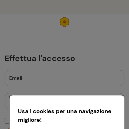
Effettua l'accesso
Email
Password
Usa i cookies per una navigazione
migliore!
Mantieni la sessione attiva