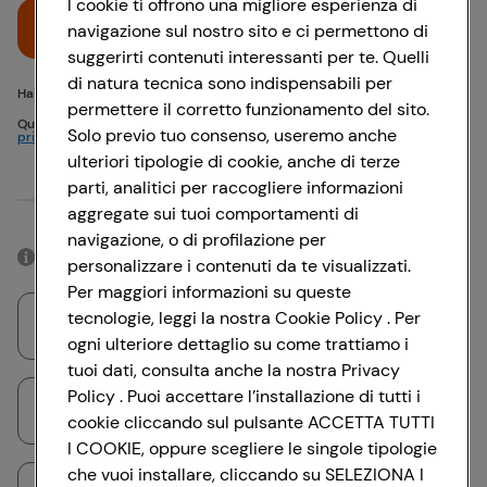
I cookie ti offrono una migliore esperienza di
Accedi
navigazione sul nostro sito e ci permettono di
suggerirti contenuti interessanti per te. Quelli
di natura tecnica sono indispensabili per
Hai problemi di accesso? {{recover-pwd}} o {{recover-email}}
permettere il corretto funzionamento del sito.
Questo sito è protetto da reCAPTCHA e si applicano
Politica sulla
Solo previo tuo consenso, useremo anche
privacy
e
Termini di servizio
Google
ulteriori tipologie di cookie, anche di terze
parti, analitici per raccogliere informazioni
Oppure
aggregate sui tuoi comportamenti di
navigazione, o di profilazione per
Accedendo con il tuo account social, rimarrai connesso per 12 ore.
personalizzare i contenuti da te visualizzati.
Per maggiori informazioni su queste
tecnologie, leggi la nostra Cookie Policy . Per
Accedi con Google
ogni ulteriore dettaglio su come trattiamo i
tuoi dati, consulta anche la nostra Privacy
Policy . Puoi accettare l’installazione di tutti i
Accedi con Facebook
cookie cliccando sul pulsante ACCETTA TUTTI
I COOKIE, oppure scegliere le singole tipologie
che vuoi installare, cliccando su SELEZIONA I