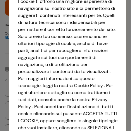
I cookie ti offrono una migliore esperienza di
Accedi
navigazione sul nostro sito e ci permettono di
suggerirti contenuti interessanti per te. Quelli
di natura tecnica sono indispensabili per
Hai problemi di accesso? {{recover-pwd}} o {{recover-email}}
permettere il corretto funzionamento del sito.
Questo sito è protetto da reCAPTCHA e si applicano
Politica sulla
Solo previo tuo consenso, useremo anche
privacy
e
Termini di servizio
Google
ulteriori tipologie di cookie, anche di terze
parti, analitici per raccogliere informazioni
Oppure
aggregate sui tuoi comportamenti di
navigazione, o di profilazione per
Accedendo con il tuo account social, rimarrai connesso per 12 ore.
personalizzare i contenuti da te visualizzati.
Per maggiori informazioni su queste
tecnologie, leggi la nostra Cookie Policy . Per
Accedi con Google
ogni ulteriore dettaglio su come trattiamo i
tuoi dati, consulta anche la nostra Privacy
Policy . Puoi accettare l’installazione di tutti i
Accedi con Facebook
cookie cliccando sul pulsante ACCETTA TUTTI
I COOKIE, oppure scegliere le singole tipologie
che vuoi installare, cliccando su SELEZIONA I