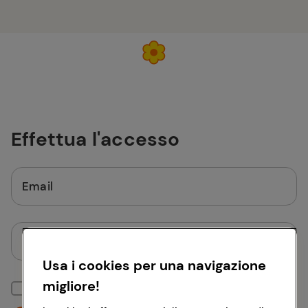
Effettua l'accesso
Email
Password
Usa i cookies per una navigazione
migliore!
Mantieni la sessione attiva