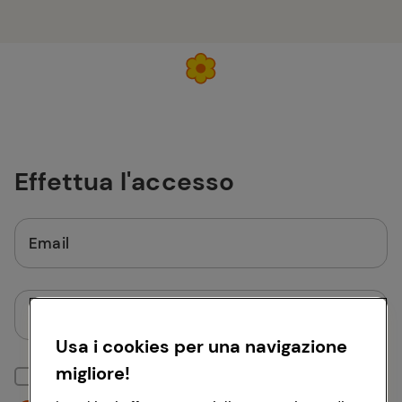
Effettua l'accesso
Email
Password
Usa i cookies per una navigazione
migliore!
Mantieni la sessione attiva