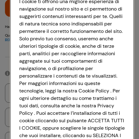
I cookie ti offrono una migliore esperienza di
Accedi
navigazione sul nostro sito e ci permettono di
suggerirti contenuti interessanti per te. Quelli
di natura tecnica sono indispensabili per
Hai problemi di accesso? {{recover-pwd}} o {{recover-email}}
permettere il corretto funzionamento del sito.
Questo sito è protetto da reCAPTCHA e si applicano
Politica sulla
Solo previo tuo consenso, useremo anche
privacy
e
Termini di servizio
Google
ulteriori tipologie di cookie, anche di terze
parti, analitici per raccogliere informazioni
Oppure
aggregate sui tuoi comportamenti di
navigazione, o di profilazione per
Accedendo con il tuo account social, rimarrai connesso per 12 ore.
personalizzare i contenuti da te visualizzati.
Per maggiori informazioni su queste
tecnologie, leggi la nostra Cookie Policy . Per
Accedi con Google
ogni ulteriore dettaglio su come trattiamo i
tuoi dati, consulta anche la nostra Privacy
Policy . Puoi accettare l’installazione di tutti i
Accedi con Facebook
cookie cliccando sul pulsante ACCETTA TUTTI
I COOKIE, oppure scegliere le singole tipologie
che vuoi installare, cliccando su SELEZIONA I