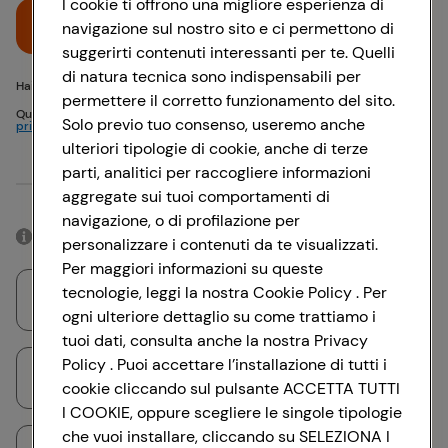
I cookie ti offrono una migliore esperienza di
Accedi
navigazione sul nostro sito e ci permettono di
suggerirti contenuti interessanti per te. Quelli
di natura tecnica sono indispensabili per
Hai problemi di accesso? {{recover-pwd}} o {{recover-email}}
permettere il corretto funzionamento del sito.
Questo sito è protetto da reCAPTCHA e si applicano
Politica sulla
Solo previo tuo consenso, useremo anche
privacy
e
Termini di servizio
Google
ulteriori tipologie di cookie, anche di terze
parti, analitici per raccogliere informazioni
Oppure
aggregate sui tuoi comportamenti di
navigazione, o di profilazione per
Accedendo con il tuo account social, rimarrai connesso per 12 ore.
personalizzare i contenuti da te visualizzati.
Per maggiori informazioni su queste
tecnologie, leggi la nostra Cookie Policy . Per
Accedi con Google
ogni ulteriore dettaglio su come trattiamo i
tuoi dati, consulta anche la nostra Privacy
Policy . Puoi accettare l’installazione di tutti i
Accedi con Facebook
cookie cliccando sul pulsante ACCETTA TUTTI
I COOKIE, oppure scegliere le singole tipologie
che vuoi installare, cliccando su SELEZIONA I