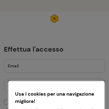
Effettua l'accesso
Email
Password
Usa i cookies per una navigazione
migliore!
Mantieni la sessione attiva