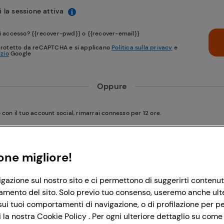
 la sessione attiva
i accesso? {{recover-pwd}} o {{recover-email}}
protetto da reCAPTCHA e si applicano
Politica sulla privacy
e
izio
Google
Oppure
on il tuo account social, rimarrai connesso per 12 ore.
Accedi con Google
one migliore!
igazione sul nostro sito e ci permettono di suggerirti contenut
Accedi con Facebook
amento del sito. Solo previo tuo consenso, useremo anche ulteri
ui tuoi comportamenti di navigazione, o di profilazione per per
la nostra Cookie Policy . Per ogni ulteriore dettaglio su come 