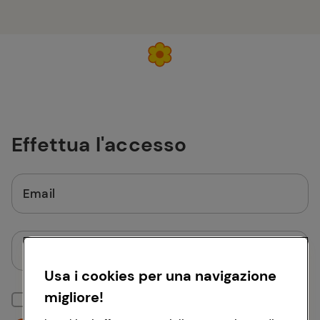
Effettua l'accesso
Email
Password
Usa i cookies per una navigazione
migliore!
Mantieni la sessione attiva