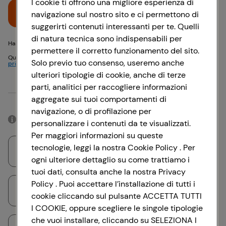
I cookie ti offrono una migliore esperienza di
Accedi
navigazione sul nostro sito e ci permettono di
suggerirti contenuti interessanti per te. Quelli
di natura tecnica sono indispensabili per
Hai problemi di accesso? {{recover-pwd}} o {{recover-email}}
permettere il corretto funzionamento del sito.
Questo sito è protetto da reCAPTCHA e si applicano
Politica sulla
Solo previo tuo consenso, useremo anche
privacy
e
Termini di servizio
Google
ulteriori tipologie di cookie, anche di terze
parti, analitici per raccogliere informazioni
Oppure
aggregate sui tuoi comportamenti di
navigazione, o di profilazione per
Accedendo con il tuo account social, rimarrai connesso per 12 ore.
personalizzare i contenuti da te visualizzati.
Per maggiori informazioni su queste
tecnologie, leggi la nostra Cookie Policy . Per
Accedi con Google
ogni ulteriore dettaglio su come trattiamo i
tuoi dati, consulta anche la nostra Privacy
Policy . Puoi accettare l’installazione di tutti i
Accedi con Facebook
cookie cliccando sul pulsante ACCETTA TUTTI
I COOKIE, oppure scegliere le singole tipologie
che vuoi installare, cliccando su SELEZIONA I