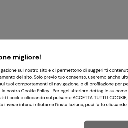
Registrati con Google
Registrati con Facebook
Registrati con Apple
one migliore!
igazione sul nostro sito e ci permettono di suggerirti contenut
amento del sito. Solo previo tuo consenso, useremo anche ulteri
ui tuoi comportamenti di navigazione, o di profilazione per per
la nostra Cookie Policy . Per ogni ulteriore dettaglio su come 
i tutti i cookie cliccando sul pulsante ACCETTA TUTTI I COOKIE,
 invece intendi rifiutarne l’installazione, puoi farlo cliccan