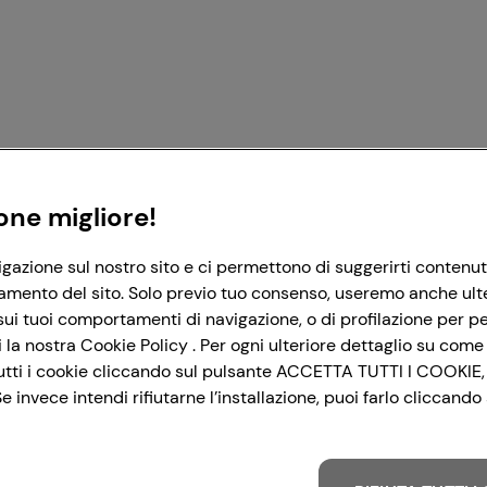
Registrati con Google
Registrati con Facebook
Registrati con Apple
one migliore!
igazione sul nostro sito e ci permettono di suggerirti contenut
amento del sito. Solo previo tuo consenso, useremo anche ulteri
ui tuoi comportamenti di navigazione, o di profilazione per per
la nostra Cookie Policy . Per ogni ulteriore dettaglio su come 
i tutti i cookie cliccando sul pulsante ACCETTA TUTTI I COOKIE,
 invece intendi rifiutarne l’installazione, puoi farlo cliccan