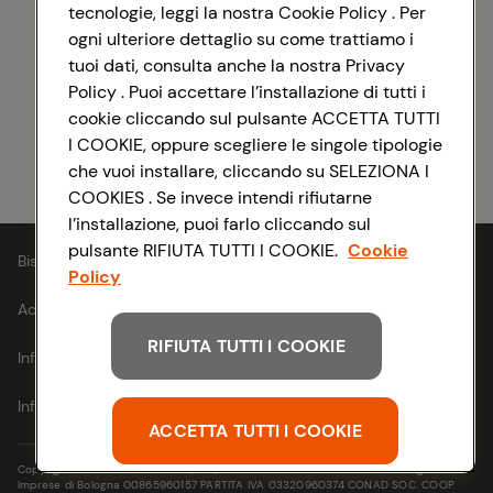
tecnologie, leggi la nostra Cookie Policy . Per
ogni ulteriore dettaglio su come trattiamo i
Registrati con Facebook
tuoi dati, consulta anche la nostra Privacy
Policy . Puoi accettare l’installazione di tutti i
cookie cliccando sul pulsante ACCETTA TUTTI
I COOKIE, oppure scegliere le singole tipologie
Registrati con Apple
che vuoi installare, cliccando su SELEZIONA I
COOKIES . Se invece intendi rifiutarne
l’installazione, puoi farlo cliccando sul
pulsante RIFIUTA TUTTI I COOKIE.
Cookie
Bisogno di aiuto?
Policy
Accessibilità
RIFIUTA TUTTI I COOKIE
Informativa cookie
Informativa privacy
ACCETTA TUTTI I COOKIE
Copyright © 2021- Via Michelino, 59 | 40127 BOLOGNA Codice Fiscale e Registro
Imprese di Bologna 00865960157 PARTITA IVA 03320960374 CONAD SOC. COOP.