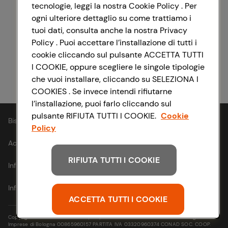
tecnologie, leggi la nostra Cookie Policy . Per
ogni ulteriore dettaglio su come trattiamo i
Registrati con Facebook
tuoi dati, consulta anche la nostra Privacy
Policy . Puoi accettare l’installazione di tutti i
cookie cliccando sul pulsante ACCETTA TUTTI
I COOKIE, oppure scegliere le singole tipologie
Registrati con Apple
che vuoi installare, cliccando su SELEZIONA I
COOKIES . Se invece intendi rifiutarne
l’installazione, puoi farlo cliccando sul
pulsante RIFIUTA TUTTI I COOKIE.
Cookie
Bisogno di aiuto?
Policy
Accessibilità
RIFIUTA TUTTI I COOKIE
Informativa cookie
Informativa privacy
ACCETTA TUTTI I COOKIE
Copyright © 2021- Via Michelino, 59 | 40127 BOLOGNA Codice Fiscale e Registro
Imprese di Bologna 00865960157 PARTITA IVA 03320960374 CONAD SOC. COOP.