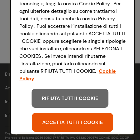
tecnologie, leggi la nostra Cookie Policy . Per
ogni ulteriore dettaglio su come trattiamo i
Registrati con Facebook
tuoi dati, consulta anche la nostra Privacy
Policy . Puoi accettare l’installazione di tutti i
cookie cliccando sul pulsante ACCETTA TUTTI
I COOKIE, oppure scegliere le singole tipologie
Registrati con Apple
che vuoi installare, cliccando su SELEZIONA I
COOKIES . Se invece intendi rifiutarne
l’installazione, puoi farlo cliccando sul
pulsante RIFIUTA TUTTI I COOKIE.
Cookie
Bisogno di aiuto?
Policy
Accessibilità
RIFIUTA TUTTI I COOKIE
Informativa cookie
Informativa privacy
ACCETTA TUTTI I COOKIE
Copyright © 2021- Via Michelino, 59 | 40127 BOLOGNA Codice Fiscale e Registro
Imprese di Bologna 00865960157 PARTITA IVA 03320960374 CONAD SOC. COOP.