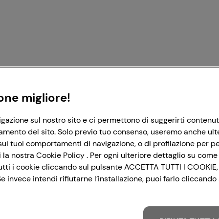
Registrati con Google
Registrati con Facebook
Registrati con Apple
one migliore!
igazione sul nostro sito e ci permettono di suggerirti contenut
amento del sito. Solo previo tuo consenso, useremo anche ulteri
ui tuoi comportamenti di navigazione, o di profilazione per per
la nostra Cookie Policy . Per ogni ulteriore dettaglio su come 
i tutti i cookie cliccando sul pulsante ACCETTA TUTTI I COOKIE,
 invece intendi rifiutarne l’installazione, puoi farlo cliccan