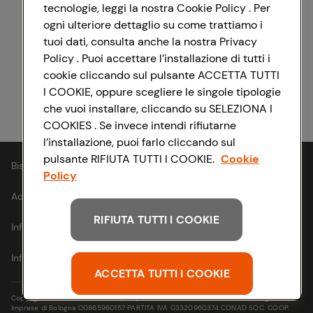
tecnologie, leggi la nostra Cookie Policy . Per
ogni ulteriore dettaglio su come trattiamo i
Registrati con Facebook
tuoi dati, consulta anche la nostra Privacy
Policy . Puoi accettare l’installazione di tutti i
cookie cliccando sul pulsante ACCETTA TUTTI
I COOKIE, oppure scegliere le singole tipologie
Registrati con Apple
che vuoi installare, cliccando su SELEZIONA I
COOKIES . Se invece intendi rifiutarne
l’installazione, puoi farlo cliccando sul
pulsante RIFIUTA TUTTI I COOKIE.
Cookie
Bisogno di aiuto?
Policy
Accessibilità
RIFIUTA TUTTI I COOKIE
Informativa cookie
Informativa privacy
ACCETTA TUTTI I COOKIE
Copyright © 2021- Via Michelino, 59 | 40127 BOLOGNA Codice Fiscale e Registro
Imprese di Bologna 00865960157 PARTITA IVA 03320960374 CONAD SOC. COOP.