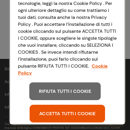
tecnologie, leggi la nostra Cookie Policy . Per
ogni ulteriore dettaglio su come trattiamo i
Registrati con Facebook
tuoi dati, consulta anche la nostra Privacy
Policy . Puoi accettare l’installazione di tutti i
cookie cliccando sul pulsante ACCETTA TUTTI
I COOKIE, oppure scegliere le singole tipologie
Registrati con Apple
che vuoi installare, cliccando su SELEZIONA I
COOKIES . Se invece intendi rifiutarne
l’installazione, puoi farlo cliccando sul
pulsante RIFIUTA TUTTI I COOKIE.
Cookie
Bisogno di aiuto?
Policy
Accessibilità
RIFIUTA TUTTI I COOKIE
Informativa cookie
Informativa privacy
ACCETTA TUTTI I COOKIE
Copyright © 2021- Via Michelino, 59 | 40127 BOLOGNA Codice Fiscale e Registro
Imprese di Bologna 00865960157 PARTITA IVA 03320960374 CONAD SOC. COOP.