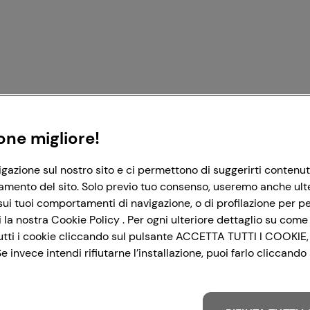
Registrati con Google
Registrati con Facebook
Registrati con Apple
one migliore!
igazione sul nostro sito e ci permettono di suggerirti contenut
amento del sito. Solo previo tuo consenso, useremo anche ulteri
ui tuoi comportamenti di navigazione, o di profilazione per per
la nostra Cookie Policy . Per ogni ulteriore dettaglio su come 
i tutti i cookie cliccando sul pulsante ACCETTA TUTTI I COOKIE,
 invece intendi rifiutarne l’installazione, puoi farlo cliccan