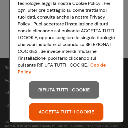
tecnologie, leggi la nostra Cookie Policy . Per
ogni ulteriore dettaglio su come trattiamo i
Registrati con Facebook
tuoi dati, consulta anche la nostra Privacy
Policy . Puoi accettare l’installazione di tutti i
cookie cliccando sul pulsante ACCETTA TUTTI
I COOKIE, oppure scegliere le singole tipologie
Registrati con Apple
che vuoi installare, cliccando su SELEZIONA I
COOKIES . Se invece intendi rifiutarne
l’installazione, puoi farlo cliccando sul
pulsante RIFIUTA TUTTI I COOKIE.
Cookie
Bisogno di aiuto?
Policy
Accessibilità
RIFIUTA TUTTI I COOKIE
Informativa cookie
Informativa privacy
ACCETTA TUTTI I COOKIE
Copyright © 2021- Via Michelino, 59 | 40127 BOLOGNA Codice Fiscale e Registro
Imprese di Bologna 00865960157 PARTITA IVA 03320960374 CONAD SOC. COOP.