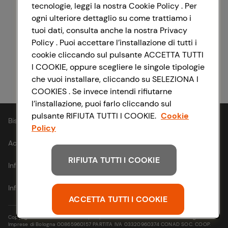
tecnologie, leggi la nostra Cookie Policy . Per
ogni ulteriore dettaglio su come trattiamo i
Registrati con Facebook
tuoi dati, consulta anche la nostra Privacy
Policy . Puoi accettare l’installazione di tutti i
cookie cliccando sul pulsante ACCETTA TUTTI
I COOKIE, oppure scegliere le singole tipologie
Registrati con Apple
che vuoi installare, cliccando su SELEZIONA I
COOKIES . Se invece intendi rifiutarne
l’installazione, puoi farlo cliccando sul
pulsante RIFIUTA TUTTI I COOKIE.
Cookie
Bisogno di aiuto?
Policy
Accessibilità
RIFIUTA TUTTI I COOKIE
Informativa cookie
Informativa privacy
ACCETTA TUTTI I COOKIE
Copyright © 2021- Via Michelino, 59 | 40127 BOLOGNA Codice Fiscale e Registro
Imprese di Bologna 00865960157 PARTITA IVA 03320960374 CONAD SOC. COOP.