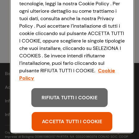
tecnologie, leggi la nostra Cookie Policy . Per
ogni ulteriore dettaglio su come trattiamo i
Registrati con Facebook
tuoi dati, consulta anche la nostra Privacy
Policy . Puoi accettare l’installazione di tutti i
cookie cliccando sul pulsante ACCETTA TUTTI
I COOKIE, oppure scegliere le singole tipologie
Registrati con Apple
che vuoi installare, cliccando su SELEZIONA I
COOKIES . Se invece intendi rifiutarne
l’installazione, puoi farlo cliccando sul
pulsante RIFIUTA TUTTI I COOKIE.
Cookie
Bisogno di aiuto?
Policy
Accessibilità
RIFIUTA TUTTI I COOKIE
Informativa cookie
Informativa privacy
ACCETTA TUTTI I COOKIE
Copyright © 2021- Via Michelino, 59 | 40127 BOLOGNA Codice Fiscale e Registro
Imprese di Bologna 00865960157 PARTITA IVA 03320960374 CONAD SOC. COOP.