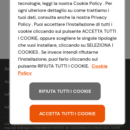
tecnologie, leggi la nostra Cookie Policy . Per
ogni ulteriore dettaglio su come trattiamo i
Registrati con Facebook
tuoi dati, consulta anche la nostra Privacy
Policy . Puoi accettare l’installazione di tutti i
cookie cliccando sul pulsante ACCETTA TUTTI
I COOKIE, oppure scegliere le singole tipologie
Registrati con Apple
che vuoi installare, cliccando su SELEZIONA I
COOKIES . Se invece intendi rifiutarne
l’installazione, puoi farlo cliccando sul
pulsante RIFIUTA TUTTI I COOKIE.
Cookie
Bisogno di aiuto?
Policy
Accessibilità
RIFIUTA TUTTI I COOKIE
Informativa cookie
Informativa privacy
ACCETTA TUTTI I COOKIE
Copyright © 2021- Via Michelino, 59 | 40127 BOLOGNA Codice Fiscale e Registro
Imprese di Bologna 00865960157 PARTITA IVA 03320960374 CONAD SOC. COOP.