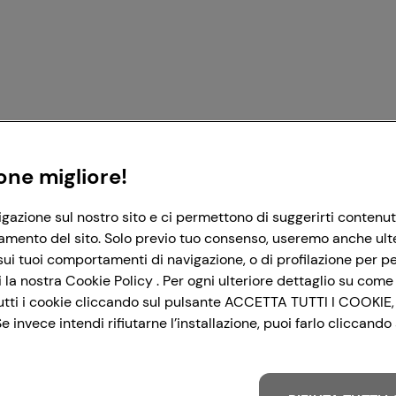
Registrati con Google
Registrati con Facebook
Registrati con Apple
one migliore!
igazione sul nostro sito e ci permettono di suggerirti contenut
amento del sito. Solo previo tuo consenso, useremo anche ulteri
ui tuoi comportamenti di navigazione, o di profilazione per per
la nostra Cookie Policy . Per ogni ulteriore dettaglio su come 
i tutti i cookie cliccando sul pulsante ACCETTA TUTTI I COOKIE,
 invece intendi rifiutarne l’installazione, puoi farlo cliccan