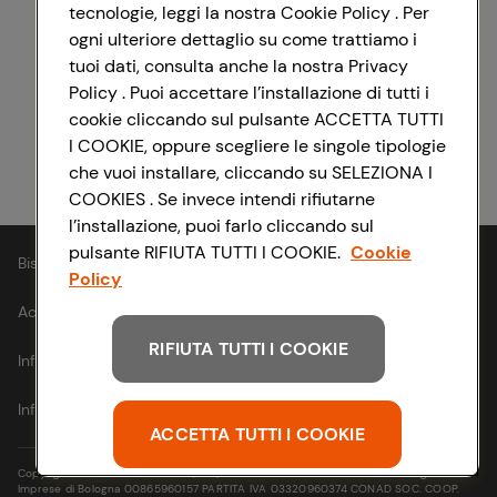
tecnologie, leggi la nostra Cookie Policy . Per
ogni ulteriore dettaglio su come trattiamo i
Registrati con Facebook
tuoi dati, consulta anche la nostra Privacy
Policy . Puoi accettare l’installazione di tutti i
cookie cliccando sul pulsante ACCETTA TUTTI
I COOKIE, oppure scegliere le singole tipologie
Registrati con Apple
che vuoi installare, cliccando su SELEZIONA I
COOKIES . Se invece intendi rifiutarne
l’installazione, puoi farlo cliccando sul
pulsante RIFIUTA TUTTI I COOKIE.
Cookie
Bisogno di aiuto?
Policy
Accessibilità
RIFIUTA TUTTI I COOKIE
Informativa cookie
Informativa privacy
ACCETTA TUTTI I COOKIE
Copyright © 2021- Via Michelino, 59 | 40127 BOLOGNA Codice Fiscale e Registro
Imprese di Bologna 00865960157 PARTITA IVA 03320960374 CONAD SOC. COOP.