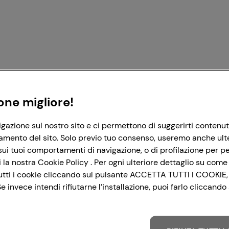
Registrati con Google
Registrati con Facebook
Registrati con Apple
one migliore!
igazione sul nostro sito e ci permettono di suggerirti contenut
amento del sito. Solo previo tuo consenso, useremo anche ulteri
ui tuoi comportamenti di navigazione, o di profilazione per per
la nostra Cookie Policy . Per ogni ulteriore dettaglio su come 
i tutti i cookie cliccando sul pulsante ACCETTA TUTTI I COOKIE,
 invece intendi rifiutarne l’installazione, puoi farlo cliccan