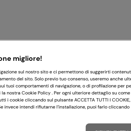
Registrati con Google
Registrati con Facebook
Registrati con Apple
one migliore!
igazione sul nostro sito e ci permettono di suggerirti contenut
amento del sito. Solo previo tuo consenso, useremo anche ulteri
ui tuoi comportamenti di navigazione, o di profilazione per per
la nostra Cookie Policy . Per ogni ulteriore dettaglio su come 
i tutti i cookie cliccando sul pulsante ACCETTA TUTTI I COOKIE,
 invece intendi rifiutarne l’installazione, puoi farlo cliccan