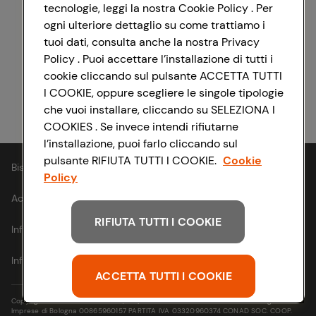
tecnologie, leggi la nostra Cookie Policy . Per
ogni ulteriore dettaglio su come trattiamo i
Registrati con Facebook
tuoi dati, consulta anche la nostra Privacy
Policy . Puoi accettare l’installazione di tutti i
cookie cliccando sul pulsante ACCETTA TUTTI
I COOKIE, oppure scegliere le singole tipologie
Registrati con Apple
che vuoi installare, cliccando su SELEZIONA I
COOKIES . Se invece intendi rifiutarne
l’installazione, puoi farlo cliccando sul
pulsante RIFIUTA TUTTI I COOKIE.
Cookie
Bisogno di aiuto?
Policy
Accessibilità
RIFIUTA TUTTI I COOKIE
Informativa cookie
Informativa privacy
ACCETTA TUTTI I COOKIE
Copyright © 2021- Via Michelino, 59 | 40127 BOLOGNA Codice Fiscale e Registro
Imprese di Bologna 00865960157 PARTITA IVA 03320960374 CONAD SOC. COOP.