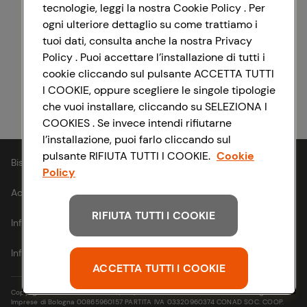
tecnologie, leggi la nostra Cookie Policy . Per
ogni ulteriore dettaglio su come trattiamo i
Registrati con Facebook
tuoi dati, consulta anche la nostra Privacy
Policy . Puoi accettare l’installazione di tutti i
cookie cliccando sul pulsante ACCETTA TUTTI
I COOKIE, oppure scegliere le singole tipologie
Registrati con Apple
che vuoi installare, cliccando su SELEZIONA I
COOKIES . Se invece intendi rifiutarne
l’installazione, puoi farlo cliccando sul
pulsante RIFIUTA TUTTI I COOKIE.
Cookie
Bisogno di aiuto?
Policy
Accessibilità
RIFIUTA TUTTI I COOKIE
Informativa cookie
Informativa privacy
ACCETTA TUTTI I COOKIE
Copyright © 2021- Via Michelino, 59 | 40127 BOLOGNA Codice Fiscale e Registro
Imprese di Bologna 00865960157 PARTITA IVA 03320960374 CONAD SOC. COOP.