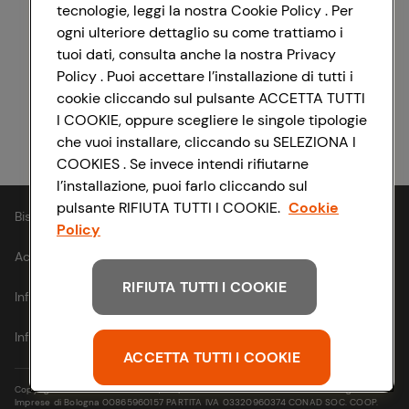
tecnologie, leggi la nostra Cookie Policy . Per
ogni ulteriore dettaglio su come trattiamo i
Registrati con Facebook
tuoi dati, consulta anche la nostra Privacy
Policy . Puoi accettare l’installazione di tutti i
cookie cliccando sul pulsante ACCETTA TUTTI
I COOKIE, oppure scegliere le singole tipologie
Registrati con Apple
che vuoi installare, cliccando su SELEZIONA I
COOKIES . Se invece intendi rifiutarne
l’installazione, puoi farlo cliccando sul
pulsante RIFIUTA TUTTI I COOKIE.
Cookie
Bisogno di aiuto?
Policy
Accessibilità
RIFIUTA TUTTI I COOKIE
Informativa cookie
Informativa privacy
ACCETTA TUTTI I COOKIE
Copyright © 2021- Via Michelino, 59 | 40127 BOLOGNA Codice Fiscale e Registro
Imprese di Bologna 00865960157 PARTITA IVA 03320960374 CONAD SOC. COOP.