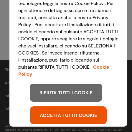
tecnologie, leggi la nostra Cookie Policy . Per
ogni ulteriore dettaglio su come trattiamo i
Registrati con Facebook
tuoi dati, consulta anche la nostra Privacy
Policy . Puoi accettare l’installazione di tutti i
cookie cliccando sul pulsante ACCETTA TUTTI
I COOKIE, oppure scegliere le singole tipologie
Registrati con Apple
che vuoi installare, cliccando su SELEZIONA I
COOKIES . Se invece intendi rifiutarne
l’installazione, puoi farlo cliccando sul
pulsante RIFIUTA TUTTI I COOKIE.
Cookie
Bisogno di aiuto?
Policy
Accessibilità
RIFIUTA TUTTI I COOKIE
Informativa cookie
Informativa privacy
ACCETTA TUTTI I COOKIE
Copyright © 2021- Via Michelino, 59 | 40127 BOLOGNA Codice Fiscale e Registro
Imprese di Bologna 00865960157 PARTITA IVA 03320960374 CONAD SOC. COOP.